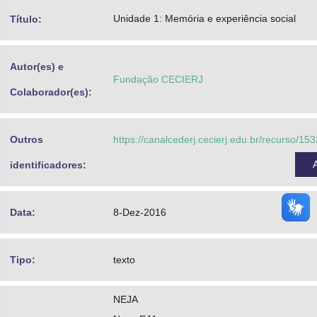
Advocacia-Geral da União
Unidade 1: Memória e experiência social
Título:
Banco Central do Brasil
Autor(es) e
Planalto
Fundação CECIERJ
Colaborador(es):
Outros
https://canalcederj.cecierj.edu.br/recurso/1
identificadores:
Data:
8-Dez-2016
Tipo:
texto
NEJA