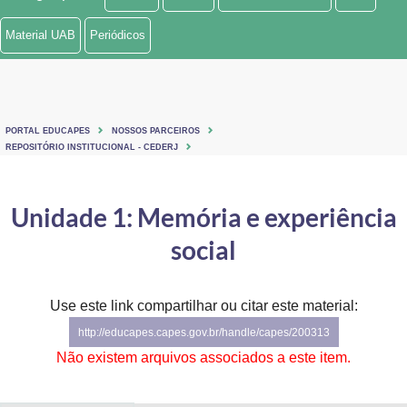
Ministério de Minas e Energia
Material UAB
Periódicos
Ministério da Ciência, Tecnologia, Inovações e Comunicações
Ministério do Meio Ambiente
PORTAL EDUCAPES
NOSSOS PARCEIROS
Ministério do Turismo
REPOSITÓRIO INSTITUCIONAL - CEDERJ
Ministério do Desenvolvimento Regional
Unidade 1: Memória e experiência
Controladoria-Geral da União
social
Ministério da Mulher, da Família e dos Direitos Humanos
Use este link compartilhar ou citar este material:
Secretaria-Geral
http://educapes.capes.gov.br/handle/capes/200313
Secretaria de Governo
Não existem arquivos associados a este item.
Gabinete de Segurança Institucional