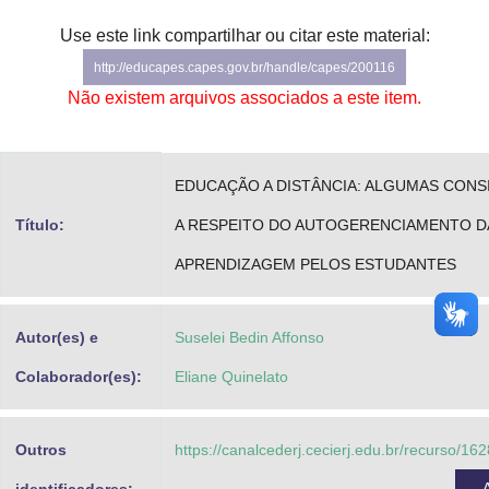
Advocacia-Geral da União
Use este link compartilhar ou citar este material:
http://educapes.capes.gov.br/handle/capes/200116
Banco Central do Brasil
Não existem arquivos associados a este item.
Planalto
EDUCAÇÃO A DISTÂNCIA: ALGUMAS CON
Título:
A RESPEITO DO AUTOGERENCIAMENTO D
APRENDIZAGEM PELOS ESTUDANTES
Autor(es) e
Suselei Bedin Affonso
Colaborador(es):
Eliane Quinelato
Outros
https://canalcederj.cecierj.edu.br/recurso/1