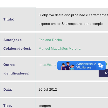
Advocacia-Geral da União
O objetivo desta disciplina não é certamente
Banco Central do Brasil
Título:
experts em ler Shakespeare, por exemplo
Planalto
Autor(es) e
Fabiana Rocha
Colaborador(es):
Manoel Magalhães Moreira
Outros
https://canalcederj.cecierj.edu.br/recurso/9
A
identificadores:
Data:
20-Jul-2012
Tipo:
imagem