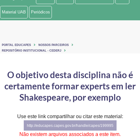
Ministério de Minas e Energia
Material UAB
Periódicos
Ministério da Ciência, Tecnologia, Inovações e Comunicações
Ministério do Meio Ambiente
PORTAL EDUCAPES
NOSSOS PARCEIROS
Ministério do Turismo
REPOSITÓRIO INSTITUCIONAL - CEDERJ
Ministério do Desenvolvimento Regional
O objetivo desta disciplina não é
Controladoria-Geral da União
certamente formar experts em ler
Ministério da Mulher, da Família e dos Direitos Humanos
Shakespeare, por exemplo
Secretaria-Geral
Use este link compartilhar ou citar este material:
Secretaria de Governo
http://educapes.capes.gov.br/handle/capes/199995
Gabinete de Segurança Institucional
Não existem arquivos associados a este item.