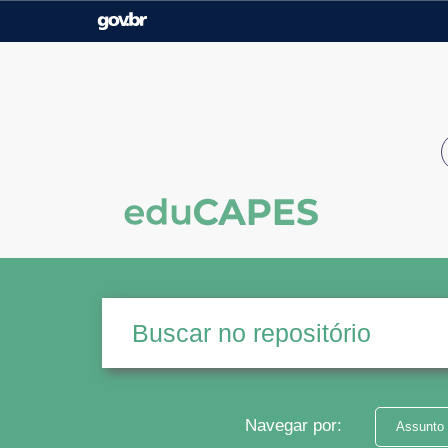
Casa Civil
Ministério da Justiça e
Segurança Pública
Ministério da Agricultura,
Ministério da Educação
Pecuária e Abastecimento
Ministério do Meio Ambiente
Ministério do Turismo
Secretaria de Governo
Gabinete de Segurança
Institucional
Navegar por:
Assunto