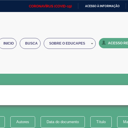
CORONAVÍRUS (COVID-19)
ACESSO À INFORMAÇÃO
Ministério da Defesa
Ministério das Relações
Mini
IR
Exteriores
PARA
O
Ministério da Cidadania
Ministério da Saúde
Mini
CONTEÚDO
ACESSO RE
INICIO
BUSCA
SOBRE O EDUCAPES
Ministério do Desenvolvimento
Controladoria-Geral da União
Minis
Regional
e do
Advocacia-Geral da União
Banco Central do Brasil
Plana
Autores
Data do documento
Título
Ma