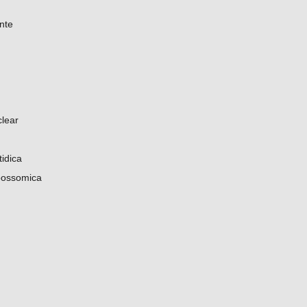
ante
lear
tidica
bossomica