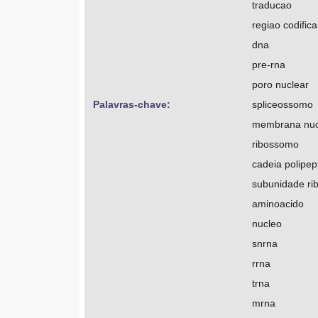
traducao
regiao codific
dna
pre-rna
poro nuclear
Palavras-chave: 
spliceossomo
membrana nuc
ribossomo
cadeia polipep
subunidade ri
aminoacido
nucleo
snrna
rrna
trna
mrna