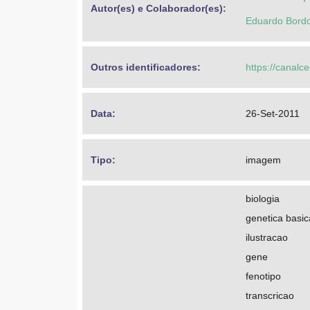
Autor(es) e Colaborador(es): 
Eduardo Bordo
Outros identificadores: 
https://canalc
Data: 
26-Set-2011
Tipo: 
imagem
biologia
genetica basic
ilustracao
gene
fenotipo
transcricao