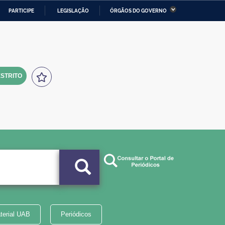
PARTICIPE
LEGISLAÇÃO
ÓRGÃOS DO GOVERNO
stério da Economia
Ministério da Infraestrutura
stério de Minas e Energia
Ministério da Ciência,
Tecnologia, Inovações e
Comunicações
STRITO
tério da Mulher, da Família
Secretaria-Geral
s Direitos Humanos
lto
terial UAB
Periódicos