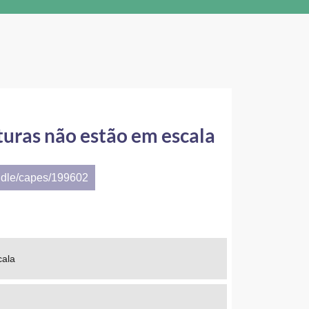
turas não estão em escala
ndle/capes/199602
cala