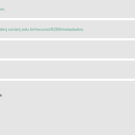
ni
ederj.cecierj.edu.br/recurso/8288/metadados
a