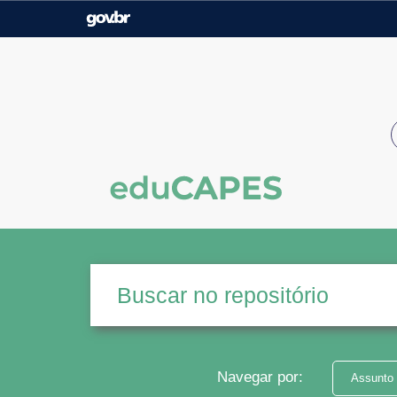
Casa Civil
Ministério da Justiça e
Segurança Pública
Ministério da Agricultura,
Ministério da Educação
Pecuária e Abastecimento
Ministério do Meio Ambiente
Ministério do Turismo
Secretaria de Governo
Gabinete de Segurança
Institucional
Navegar por:
Assunto