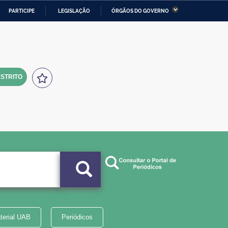
PARTICIPE
LEGISLAÇÃO
ÓRGÃOS DO GOVERNO
stério da Economia
Ministério da Infraestrutura
stério de Minas e Energia
Ministério da Ciência,
Tecnologia, Inovações e
Comunicações
STRITO
tério da Mulher, da Família
Secretaria-Geral
s Direitos Humanos
lto
terial UAB
Periódicos