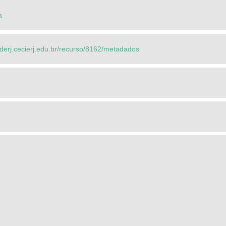
a
ederj.cecierj.edu.br/recurso/8162/metadados