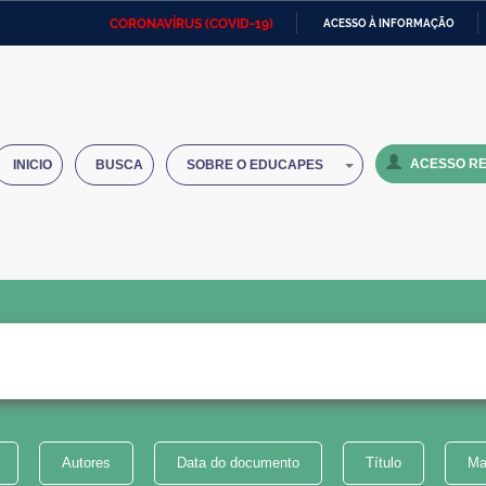
CORONAVÍRUS (COVID-19)
ACESSO À INFORMAÇÃO
Ministério da Defesa
Ministério das Relações
Mini
IR
Exteriores
PARA
O
Ministério da Cidadania
Ministério da Saúde
Mini
CONTEÚDO
ACESSO RE
INICIO
BUSCA
SOBRE O EDUCAPES
Ministério do Desenvolvimento
Controladoria-Geral da União
Minis
Regional
e do
Advocacia-Geral da União
Banco Central do Brasil
Plana
Autores
Data do documento
Título
Ma