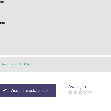
nte
nto
stitucional - CEDERJ
Avaliação
Visualizar estatísticas