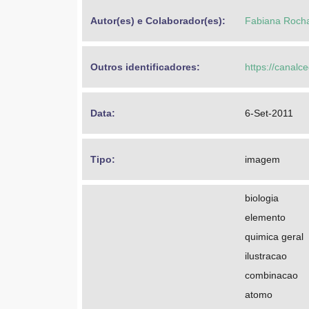
Autor(es) e Colaborador(es): 
Fabiana Roch
Outros identificadores: 
https://canalc
Data: 
6-Set-2011
Tipo: 
imagem
biologia
elemento
quimica geral
ilustracao
combinacao
atomo