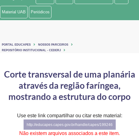
Ministério de Minas e Energia
Material UAB
Periódicos
Ministério da Ciência, Tecnologia, Inovações e Comunicações
Ministério do Meio Ambiente
PORTAL EDUCAPES
NOSSOS PARCEIROS
Ministério do Turismo
REPOSITÓRIO INSTITUCIONAL - CEDERJ
Ministério do Desenvolvimento Regional
Corte transversal de uma planária
Controladoria-Geral da União
através da região faríngea,
Ministério da Mulher, da Família e dos Direitos Humanos
mostrando a estrutura do corpo
Secretaria-Geral
Use este link compartilhar ou citar este material:
Secretaria de Governo
http://educapes.capes.gov.br/handle/capes/199246
Gabinete de Segurança Institucional
Não existem arquivos associados a este item.