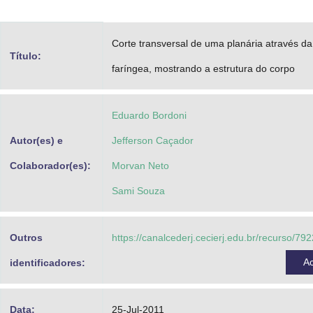
Advocacia-Geral da União
Corte transversal de uma planária através da
Banco Central do Brasil
Título:
faríngea, mostrando a estrutura do corpo
Planalto
Eduardo Bordoni
Autor(es) e
Jefferson Caçador
Colaborador(es):
Morvan Neto
Sami Souza
Outros
https://canalcederj.cecierj.edu.br/recurso/7
A
identificadores:
Data:
25-Jul-2011