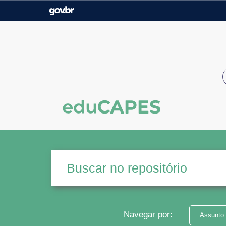
Casa Civil
Ministério da Justiça e
Segurança Pública
Ministério da Agricultura,
Ministério da Educação
Pecuária e Abastecimento
Ministério do Meio Ambiente
Ministério do Turismo
Secretaria de Governo
Gabinete de Segurança
Institucional
Navegar por:
Assunto