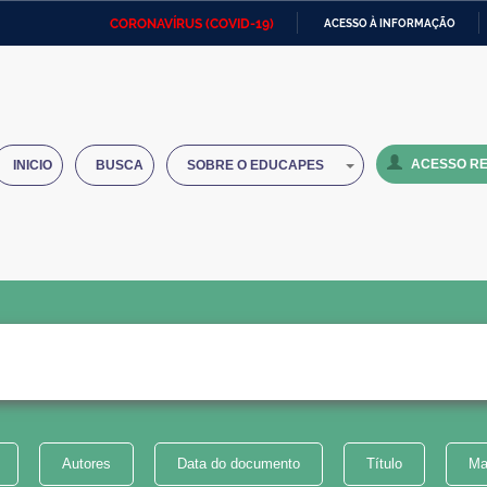
CORONAVÍRUS (COVID-19)
ACESSO À INFORMAÇÃO
Ministério da Defesa
Ministério das Relações
Mini
IR
Exteriores
PARA
O
Ministério da Cidadania
Ministério da Saúde
Mini
CONTEÚDO
ACESSO RE
INICIO
BUSCA
SOBRE O EDUCAPES
Ministério do Desenvolvimento
Controladoria-Geral da União
Minis
Regional
e do
Advocacia-Geral da União
Banco Central do Brasil
Plana
Autores
Data do documento
Título
Ma