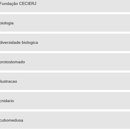
Fundação CECIERJ
biologia
diversidade biologica
protostomado
ilustracao
cnidario
cubomedusa