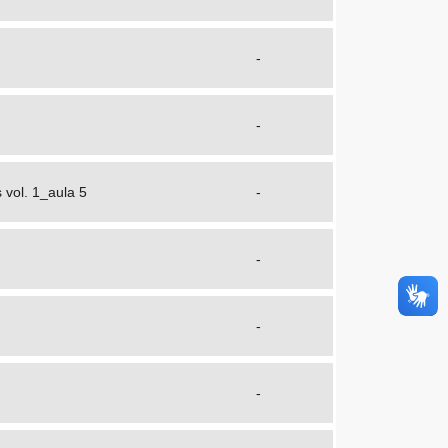
-
-
 vol. 1_aula 5
-
-
-
-