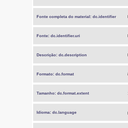
Fonte completa do material: dc.identifier
Fonte: dc.identifier.uri
Descrição: dc.description
Formato: dc.format
Tamanho: dc.format.extent
Idioma: dc.language