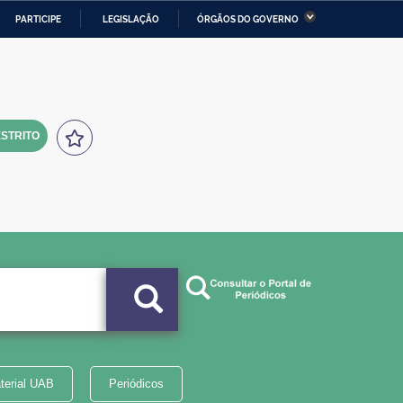
PARTICIPE
LEGISLAÇÃO
ÓRGÃOS DO GOVERNO
stério da Economia
Ministério da Infraestrutura
stério de Minas e Energia
Ministério da Ciência,
Tecnologia, Inovações e
Comunicações
STRITO
tério da Mulher, da Família
Secretaria-Geral
s Direitos Humanos
lto
terial UAB
Periódicos