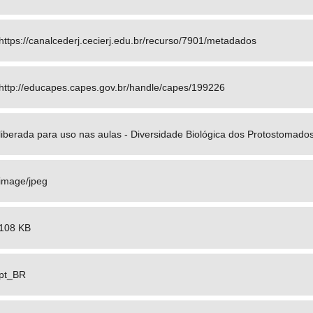
https://canalcederj.cecierj.edu.br/recurso/7901/metadados
http://educapes.capes.gov.br/handle/capes/199226
liberada para uso nas aulas - Diversidade Biológica dos Protostomados
image/jpeg
108 KB
pt_BR