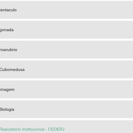
tentaculo
gonada
manubrio
Cubomedusa
imagem
Biologia
Repositório Institucional - CEDERJ