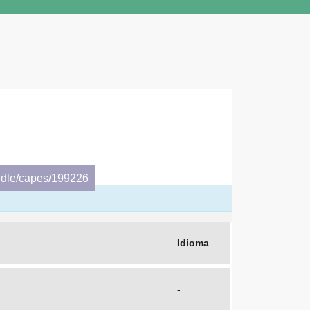
ndle/capes/199226
Idioma
-