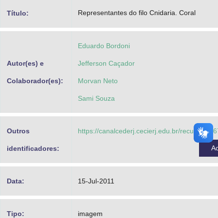
Advocacia-Geral da União
Representantes do filo Cnidaria. Coral
Título:
Banco Central do Brasil
Eduardo Bordoni
Planalto
Autor(es) e
Jefferson Caçador
Colaborador(es):
Morvan Neto
Sami Souza
Outros
https://canalcederj.cecierj.edu.br/recurso/7
A
identificadores:
Data:
15-Jul-2011
Tipo:
imagem