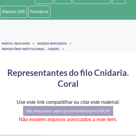
Ministério de Minas e Energia
Material UAB
Periódicos
Ministério da Ciência, Tecnologia, Inovações e Comunicações
Ministério do Meio Ambiente
PORTAL EDUCAPES
NOSSOS PARCEIROS
Ministério do Turismo
REPOSITÓRIO INSTITUCIONAL - CEDERJ
Ministério do Desenvolvimento Regional
Representantes do filo Cnidaria.
Controladoria-Geral da União
Coral
Ministério da Mulher, da Família e dos Direitos Humanos
Use este link compartilhar ou citar este material:
Secretaria-Geral
http://educapes.capes.gov.br/handle/capes/199195
Secretaria de Governo
Não existem arquivos associados a este item.
Gabinete de Segurança Institucional