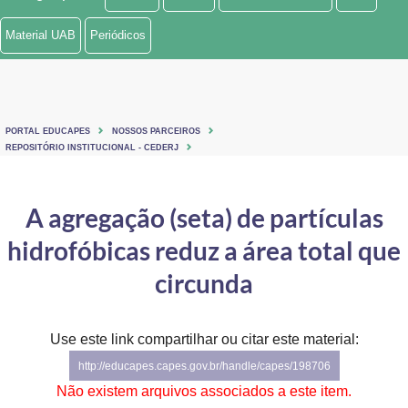
Ministério de Minas e Energia
Material UAB
Periódicos
Ministério da Ciência, Tecnologia, Inovações e Comunicações
Ministério do Meio Ambiente
PORTAL EDUCAPES
NOSSOS PARCEIROS
Ministério do Turismo
REPOSITÓRIO INSTITUCIONAL - CEDERJ
Ministério do Desenvolvimento Regional
A agregação (seta) de partículas
Controladoria-Geral da União
hidrofóbicas reduz a área total que
Ministério da Mulher, da Família e dos Direitos Humanos
circunda
Secretaria-Geral
Use este link compartilhar ou citar este material:
Secretaria de Governo
http://educapes.capes.gov.br/handle/capes/198706
Gabinete de Segurança Institucional
Não existem arquivos associados a este item.