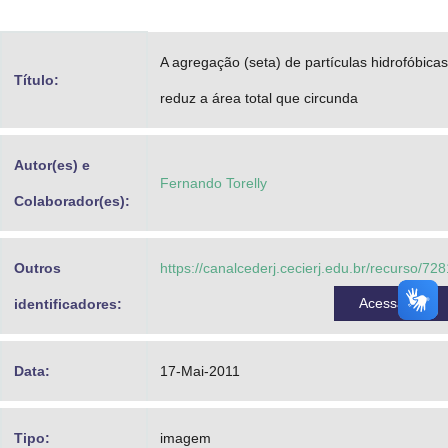
Advocacia-Geral da União
A agregação (seta) de partículas hidrofóbicas
Banco Central do Brasil
Título:
reduz a área total que circunda
Planalto
Autor(es) e
Fernando Torelly
Colaborador(es):
Outros
https://canalcederj.cecierj.edu.br/recurso/728
Acessar
identificadores:
Data:
17-Mai-2011
Tipo:
imagem