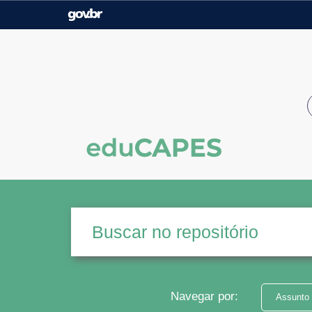
Casa Civil
Ministério da Justiça e
Segurança Pública
Ministério da Agricultura,
Ministério da Educação
Pecuária e Abastecimento
Ministério do Meio Ambiente
Ministério do Turismo
Secretaria de Governo
Gabinete de Segurança
Institucional
Navegar por:
Assunto