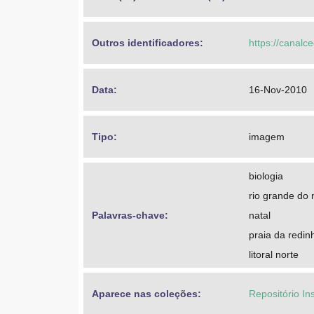
Outros identificadores: 
https://canalc
Data: 
16-Nov-2010
Tipo: 
imagem
biologia
rio grande do 
Palavras-chave: 
natal
praia da redin
litoral norte
Aparece nas coleções:
Repositório In