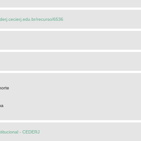
ederj.cecierj.edu.br/recurso/6536
norte
ha
stitucional - CEDERJ