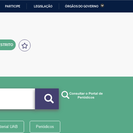
PARTICIPE
LEGISLAÇÃO
ÓRGÃOS DO GOVERNO
stério da Economia
Ministério da Infraestrutura
stério de Minas e Energia
Ministério da Ciência,
Tecnologia, Inovações e
Comunicações
STRITO
tério da Mulher, da Família
Secretaria-Geral
s Direitos Humanos
lto
terial UAB
Periódicos