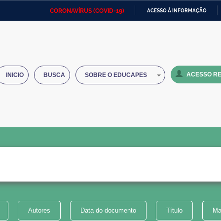
CORONAVÍRUS (COVID-19)
ACESSO À INFORMAÇÃO
Ministério da Defesa
Ministério das Relações
Mini
IR
Exteriores
PARA
O
Ministério da Cidadania
Ministério da Saúde
Mini
CONTEÚDO
ACESSO RE
INICIO
BUSCA
SOBRE O EDUCAPES
Ministério do Desenvolvimento
Controladoria-Geral da União
Minis
Regional
e do
Advocacia-Geral da União
Banco Central do Brasil
Plana
Autores
Data do documento
Título
Ma