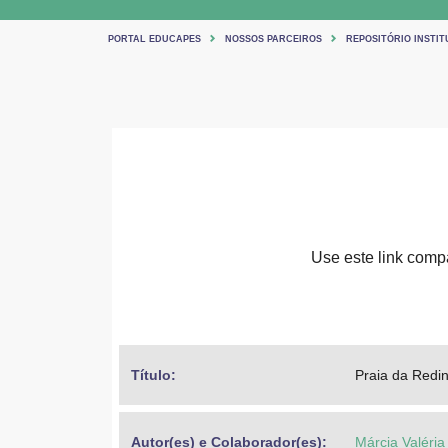
PORTAL EDUCAPES
NOSSOS PARCEIROS
REPOSITÓRIO INSTIT
Use este link compar
Título: 
Praia da Redi
Autor(es) e Colaborador(es): 
Márcia Valéria