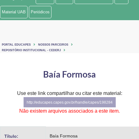
Ministério de Minas e Energia
Material UAB
Periódicos
Ministério da Ciência, Tecnologia, Inovações e Comunicações
Ministério do Meio Ambiente
PORTAL EDUCAPES
NOSSOS PARCEIROS
Ministério do Turismo
REPOSITÓRIO INSTITUCIONAL - CEDERJ
Ministério do Desenvolvimento Regional
Baía Formosa
Controladoria-Geral da União
Ministério da Mulher, da Família e dos Direitos Humanos
Use este link compartilhar ou citar este material:
http://educapes.capes.gov.br/handle/capes/198284
Secretaria-Geral
Não existem arquivos associados a este item.
Secretaria de Governo
Gabinete de Segurança Institucional
Baía Formosa
Título: