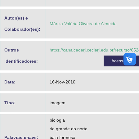
Advocacia-Geral da União
Autor(es) e
Banco Central do Brasil
Márcia Valéria Oliveira de Almeida
Colaborador(es):
Planalto
Outros
https://canalcederj.cecierj.edu.br/recurso/652
Acessar
identificadores:
Data:
16-Nov-2010
Tipo:
imagem
biologia
rio grande do norte
Palavras-chave:
baia formosa