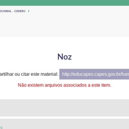
UCIONAL - CEDERJ
Noz
tilhar ou citar este material:
http://educapes.capes.gov.br/ha
Não existem arquivos associados a este item.
es