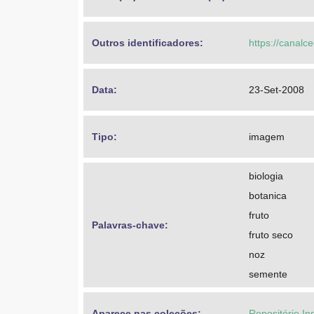
Outros identificadores: 
https://canalc
Data: 
23-Set-2008
Tipo: 
imagem
biologia
botanica
fruto
Palavras-chave: 
fruto seco
noz
semente
Aparece nas coleções:
Repositório In