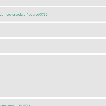
ederj.cecierj.edu.br/recurso/3750
stitucional - CEDERJ