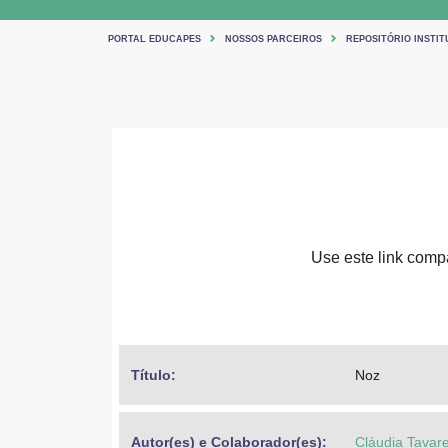
PORTAL EDUCAPES
NOSSOS PARCEIROS
REPOSITÓRIO INSTIT
Use este link compar
Título: 
Noz
Autor(es) e Colaborador(es): 
Cláudia Tavar