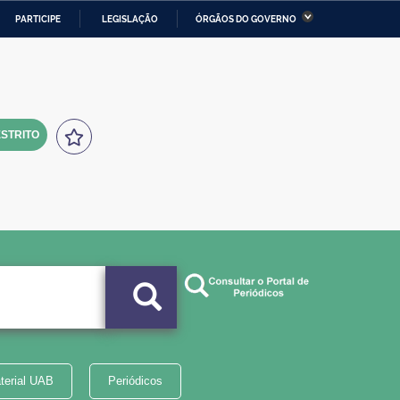
PARTICIPE
LEGISLAÇÃO
ÓRGÃOS DO GOVERNO
stério da Economia
Ministério da Infraestrutura
stério de Minas e Energia
Ministério da Ciência,
Tecnologia, Inovações e
Comunicações
STRITO
tério da Mulher, da Família
Secretaria-Geral
s Direitos Humanos
lto
terial UAB
Periódicos