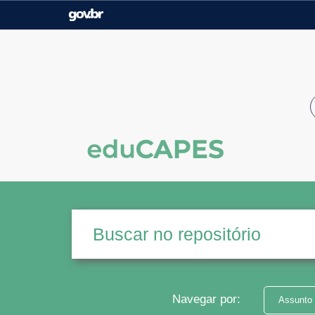
Casa Civil
Ministério da Justiça e
Segurança Pública
Ministério da Agricultura,
Ministério da Educação
Pecuária e Abastecimento
Ministério do Meio Ambiente
Ministério do Turismo
Secretaria de Governo
Gabinete de Segurança
Institucional
Navegar por:
Assunto