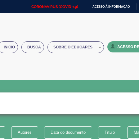
CORONAVÍRUS (COVID-19)
ACESSO À INFORMAÇÃO
Ministério da Defesa
Ministério das Relações
Mini
IR
Exteriores
PARA
O
Ministério da Cidadania
Ministério da Saúde
Mini
CONTEÚDO
ACESSO RE
INICIO
BUSCA
SOBRE O EDUCAPES
Ministério do Desenvolvimento
Controladoria-Geral da União
Minis
Regional
e do
Advocacia-Geral da União
Banco Central do Brasil
Plana
Autores
Data do documento
Título
Ma