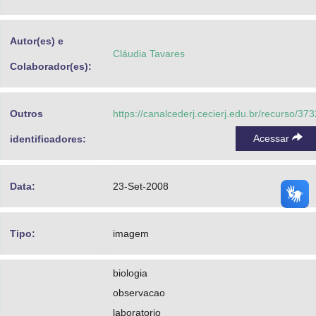
Advocacia-Geral da União
Autor(es) e
Banco Central do Brasil
Cláudia Tavares
Colaborador(es):
Planalto
Outros
https://canalcederj.cecierj.edu.br/recurso/373
Acessar
identificadores:
Data:
23-Set-2008
Tipo:
imagem
biologia
observacao
laboratorio