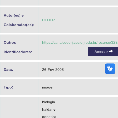
Advocacia-Geral da União
Autor(es) e
Banco Central do Brasil
CEDERJ
Colaborador(es):
Planalto
Outros
https://canalcederj.cecierj.edu.br/recurso/329
Acessar
identificadores:
Data:
26-Fev-2008
Tipo:
imagem
biologia
haldane
genetica