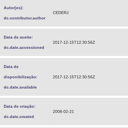
Advocacia-Geral da União
Autor(es):
CEDERJ
dc.contributor.author
Banco Central do Brasil
Planalto
Data de aceite:
2017-12-15T12:30:56Z
dc.date.accessioned
Data de
disponibilização:
2017-12-15T12:30:56Z
dc.date.available
Data de criação:
2008-02-21
dc.date.created