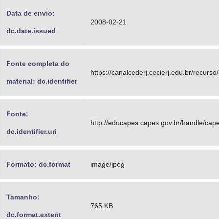
Data de envio:
2008-02-21
dc.date.issued
Fonte completa do
https://canalcederj.cecierj.edu.br/recurso
material: dc.identifier
Fonte:
http://educapes.capes.gov.br/handle/ca
dc.identifier.uri
Formato: dc.format
image/jpeg
Tamanho:
765 KB
dc.format.extent