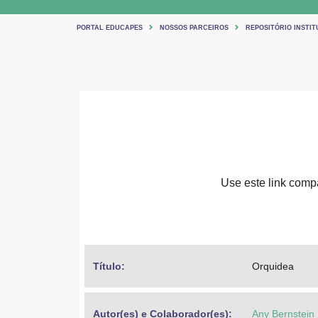
PORTAL EDUCAPES
NOSSOS PARCEIROS
REPOSITÓRIO INSTIT
Use este link compar
Título: 
Orquidea
Autor(es) e Colaborador(es): 
Any Bernstein