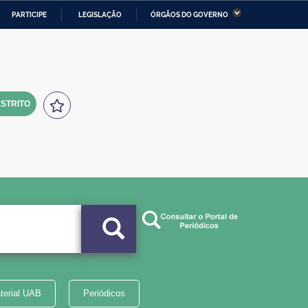
PARTICIPE
LEGISLAÇÃO
ÓRGÃOS DO GOVERNO
stério da Economia
Ministério da Infraestrutura
stério de Minas e Energia
Ministério da Ciência,
Tecnologia, Inovações e
Comunicações
STRITO
tério da Mulher, da Família
Secretaria-Geral
s Direitos Humanos
lto
terial UAB
Periódicos