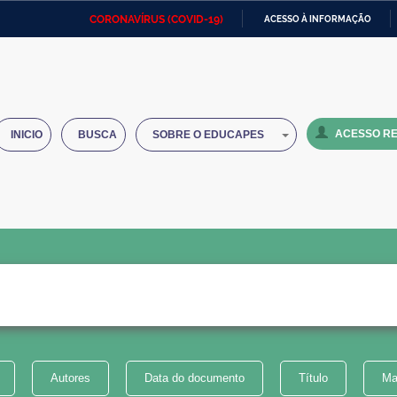
CORONAVÍRUS (COVID-19)
ACESSO À INFORMAÇÃO
Ministério da Defesa
Ministério das Relações
Mini
IR
Exteriores
PARA
O
Ministério da Cidadania
Ministério da Saúde
Mini
CONTEÚDO
ACESSO RE
INICIO
BUSCA
SOBRE O EDUCAPES
Ministério do Desenvolvimento
Controladoria-Geral da União
Minis
Regional
e do
Advocacia-Geral da União
Banco Central do Brasil
Plana
Autores
Data do documento
Título
Ma