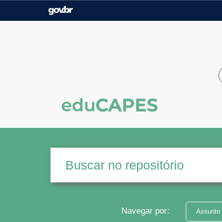
Casa Civil
Ministério da Justiça e
Segurança Pública
Ministério da Agricultura,
Ministério da Educação
Pecuária e Abastecimento
Ministério do Meio Ambiente
Ministério do Turismo
Secretaria de Governo
Gabinete de Segurança
Institucional
Navegar por:
Assunto