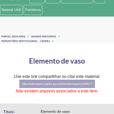
Ministério de Minas e Energia
Material UAB
Periódicos
Ministério da Ciência, Tecnologia, Inovações e Comunicações
Ministério do Meio Ambiente
PORTAL EDUCAPES
NOSSOS PARCEIROS
Ministério do Turismo
REPOSITÓRIO INSTITUCIONAL - CEDERJ
Ministério do Desenvolvimento Regional
Elemento de vaso
Controladoria-Geral da União
Ministério da Mulher, da Família e dos Direitos Humanos
Use este link compartilhar ou citar este material:
http://educapes.capes.gov.br/handle/capes/196677
Secretaria-Geral
Não existem arquivos associados a este item.
Secretaria de Governo
Gabinete de Segurança Institucional
Elemento de vaso
Título: