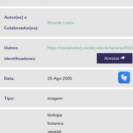
Advocacia-Geral da União
Autor(es) e
Banco Central do Brasil
Ricardo Louro
Colaborador(es):
Planalto
Outros
https://canalcederj.cecierj.edu.br/recurso/910
Acessar
identificadores:
Data:
25-Ago-2005
Tipo:
imagem
biologia
botanica
vegetal