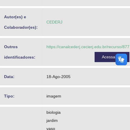
Advocacia-Geral da União
Autor(es) e
Banco Central do Brasil
CEDERJ
Colaborador(es):
Planalto
Outros
https://canalcederj.cecierj.edu.br/recurso/877
Acessar
identificadores:
Data:
18-Ago-2005
Tipo:
imagem
biologia
jardim
vaso