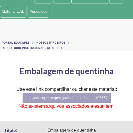
Ministério de Minas e Energia
Material UAB
Periódicos
Ministério da Ciência, Tecnologia, Inovações e Comunicações
Ministério do Meio Ambiente
PORTAL EDUCAPES
NOSSOS PARCEIROS
Ministério do Turismo
REPOSITÓRIO INSTITUCIONAL - CEDERJ
Ministério do Desenvolvimento Regional
Embalagem de quentinha
Controladoria-Geral da União
Ministério da Mulher, da Família e dos Direitos Humanos
Use este link compartilhar ou citar este material:
http://educapes.capes.gov.br/handle/capes/196552
Secretaria-Geral
Não existem arquivos associados a este item.
Secretaria de Governo
Gabinete de Segurança Institucional
Embalagem de quentinha
Título: