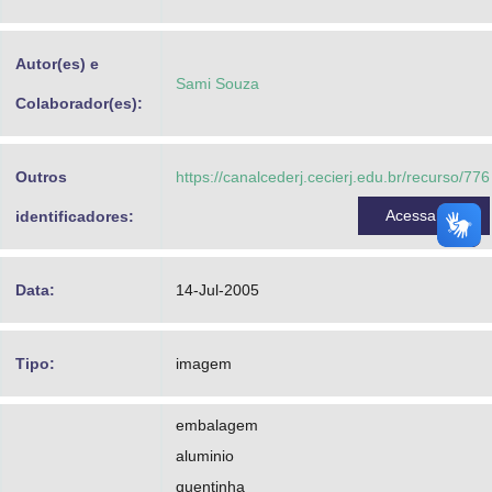
Advocacia-Geral da União
Autor(es) e
Banco Central do Brasil
Sami Souza
Colaborador(es):
Planalto
Outros
https://canalcederj.cecierj.edu.br/recurso/776
Acessar
identificadores:
Data:
14-Jul-2005
Tipo:
imagem
embalagem
aluminio
quentinha