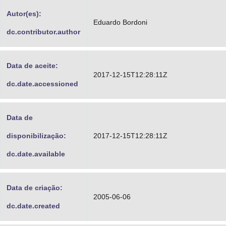
Advocacia-Geral da União
Autor(es):
Eduardo Bordoni
dc.contributor.author
Banco Central do Brasil
Planalto
Data de aceite:
2017-12-15T12:28:11Z
dc.date.accessioned
Data de
disponibilização:
2017-12-15T12:28:11Z
dc.date.available
Data de criação:
2005-06-06
dc.date.created