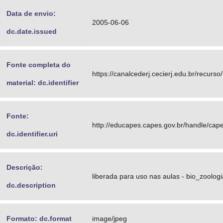
Data de envio:
2005-06-06
dc.date.issued
Fonte completa do
https://canalcederj.cecierj.edu.br/recurso
material: dc.identifier
Fonte:
http://educapes.capes.gov.br/handle/ca
dc.identifier.uri
Descrição:
liberada para uso nas aulas - bio_zoologi
dc.description
Formato: dc.format
image/jpeg