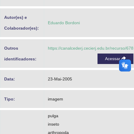
Advocacia-Geral da União
Autor(es) e
Banco Central do Brasil
Eduardo Bordoni
Colaborador(es):
Planalto
Outros
https://canalcederj.cecierj.edu.br/recurso/678
Acessar
identificadores:
Data:
23-Mai-2005
Tipo:
imagem
pulga
inseto
arthropoda