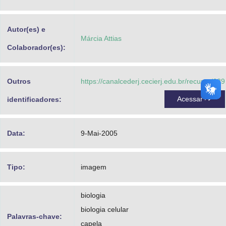
Advocacia-Geral da União
Autor(es) e
Banco Central do Brasil
Márcia Attias
Colaborador(es):
Planalto
Outros
https://canalcederj.cecierj.edu.br/recurso/629
Acessar
identificadores:
Data:
9-Mai-2005
Tipo:
imagem
biologia
biologia celular
Palavras-chave:
capela