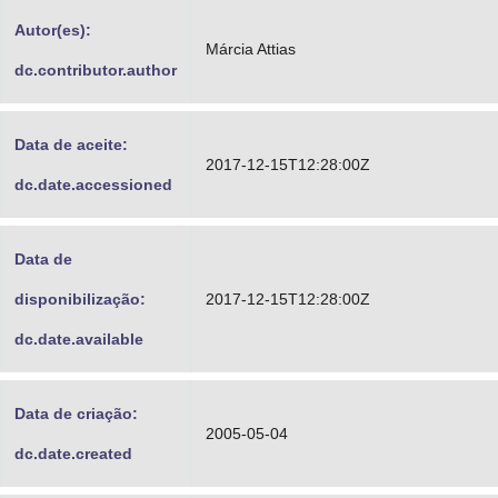
Advocacia-Geral da União
Autor(es):
Márcia Attias
dc.contributor.author
Banco Central do Brasil
Planalto
Data de aceite:
2017-12-15T12:28:00Z
dc.date.accessioned
Data de
disponibilização:
2017-12-15T12:28:00Z
dc.date.available
Data de criação:
2005-05-04
dc.date.created