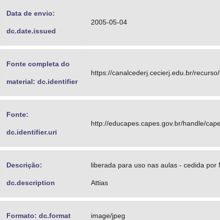
Data de envio:
2005-05-04
dc.date.issued
Fonte completa do
https://canalcederj.cecierj.edu.br/recurso
material: dc.identifier
Fonte:
http://educapes.capes.gov.br/handle/ca
dc.identifier.uri
Descrição:
liberada para uso nas aulas - cedida por
dc.description
Attias
Formato: dc.format
image/jpeg