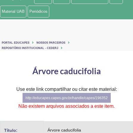
Ministério de Minas e Energia
Material UAB
Periódicos
Ministério da Ciência, Tecnologia, Inovações e Comunicações
Ministério do Meio Ambiente
PORTAL EDUCAPES
NOSSOS PARCEIROS
Ministério do Turismo
REPOSITÓRIO INSTITUCIONAL - CEDERJ
Ministério do Desenvolvimento Regional
Árvore caducifolia
Controladoria-Geral da União
Ministério da Mulher, da Família e dos Direitos Humanos
Use este link compartilhar ou citar este material:
http://educapes.capes.gov.br/handle/capes/196352
Secretaria-Geral
Não existem arquivos associados a este item.
Secretaria de Governo
Gabinete de Segurança Institucional
Árvore caducifolia
Título: