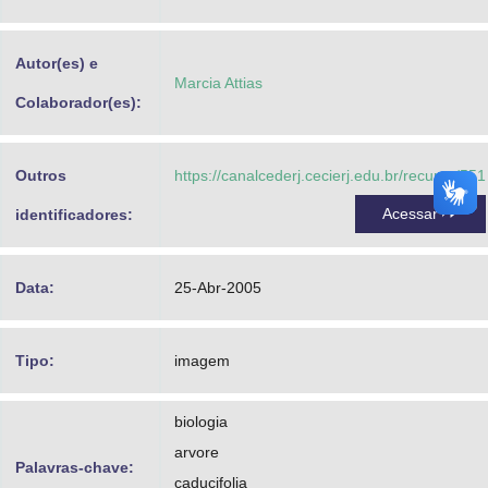
Advocacia-Geral da União
Autor(es) e
Banco Central do Brasil
Marcia Attias
Colaborador(es):
Planalto
Outros
https://canalcederj.cecierj.edu.br/recurso/551
Acessar
identificadores:
Data:
25-Abr-2005
Tipo:
imagem
biologia
arvore
Palavras-chave:
caducifolia