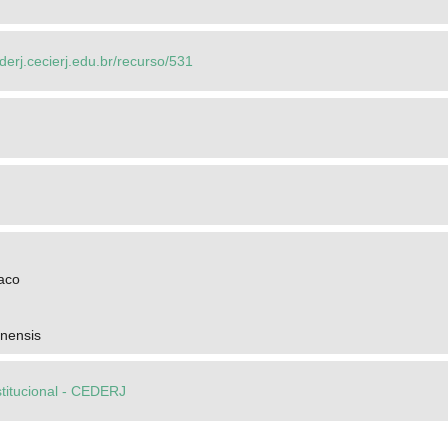
ederj.cecierj.edu.br/recurso/531
aco
anensis
stitucional - CEDERJ