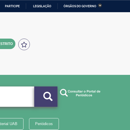
PARTICIPE
LEGISLAÇÃO
ÓRGÃOS DO GOVERNO
stério da Economia
Ministério da Infraestrutura
stério de Minas e Energia
Ministério da Ciência,
Tecnologia, Inovações e
Comunicações
STRITO
tério da Mulher, da Família
Secretaria-Geral
s Direitos Humanos
lto
terial UAB
Periódicos