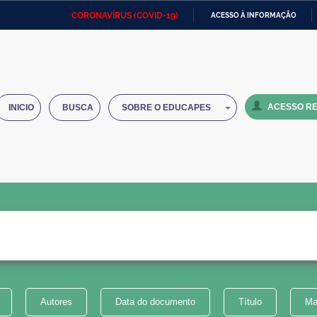
CORONAVÍRUS (COVID-19)
ACESSO À INFORMAÇÃO
Ministério da Defesa
Ministério das Relações
Mini
IR
Exteriores
PARA
O
Ministério da Cidadania
Ministério da Saúde
Mini
CONTEÚDO
ACESSO RE
INICIO
BUSCA
SOBRE O EDUCAPES
Ministério do Desenvolvimento
Controladoria-Geral da União
Minis
Regional
e do
Advocacia-Geral da União
Banco Central do Brasil
Plana
Autores
Data do documento
Título
Ma