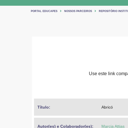
PORTAL EDUCAPES
NOSSOS PARCEIROS
REPOSITÓRIO INSTIT
Use este link compar
Título: 
Abricó
Autor(es) e Colaborador(es): 
Marcia Attias