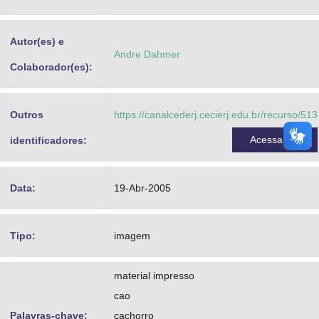
Advocacia-Geral da União
Autor(es) e
Banco Central do Brasil
Andre Dahmer
Colaborador(es):
Planalto
Outros
https://canalcederj.cecierj.edu.br/recurso/513
Acessar
identificadores:
Data:
19-Abr-2005
Tipo:
imagem
material impresso
cao
Palavras-chave:
cachorro