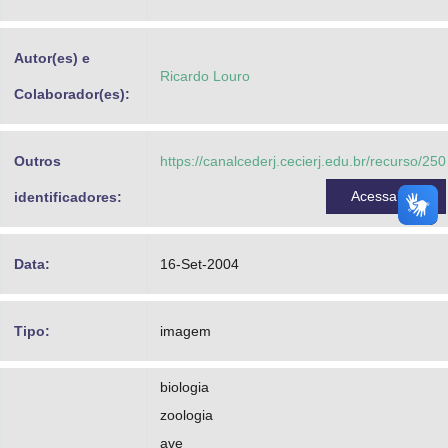
Advocacia-Geral da União
Autor(es) e
Banco Central do Brasil
Ricardo Louro
Colaborador(es):
Planalto
Outros
https://canalcederj.cecierj.edu.br/recurso/250
Acessar
identificadores:
Data:
16-Set-2004
Tipo:
imagem
biologia
zoologia
ave