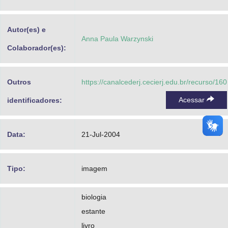
Advocacia-Geral da União
Autor(es) e
Banco Central do Brasil
Anna Paula Warzynski
Colaborador(es):
Planalto
Outros
https://canalcederj.cecierj.edu.br/recurso/160
Acessar
identificadores:
Data:
21-Jul-2004
Tipo:
imagem
biologia
estante
livro