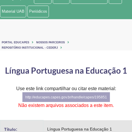
Ministério de Minas e Energia
Material UAB
Periódicos
Ministério da Ciência, Tecnologia, Inovações e Comunicações
Ministério do Meio Ambiente
PORTAL EDUCAPES
NOSSOS PARCEIROS
Ministério do Turismo
REPOSITÓRIO INSTITUCIONAL - CEDERJ
Ministério do Desenvolvimento Regional
Língua Portuguesa na Educação 1
Controladoria-Geral da União
Ministério da Mulher, da Família e dos Direitos Humanos
Use este link compartilhar ou citar este material:
http://educapes.capes.gov.br/handle/capes/195851
Secretaria-Geral
Não existem arquivos associados a este item.
Secretaria de Governo
Gabinete de Segurança Institucional
Língua Portuguesa na Educação 1
Título: