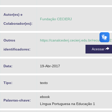
Advocacia-Geral da União
Autor(es) e
Banco Central do Brasil
Fundação CECIERJ
Colaborador(es):
Planalto
Outros
https://canalcederj.cecierj.edu.br/recurso/16
Acessar
identificadores:
Data:
19-Abr-2017
Tipo:
texto
ebook
Palavras-chave:
Língua Portuguesa na Educação 1