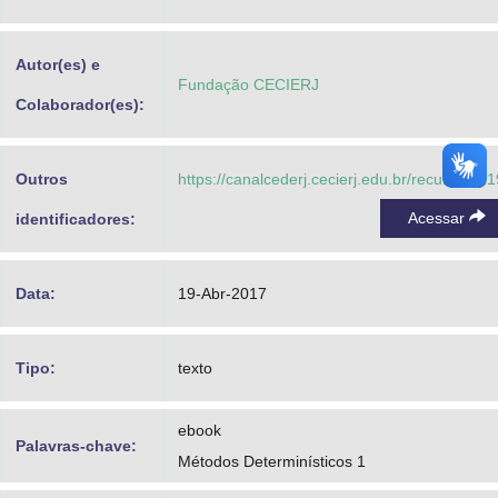
Advocacia-Geral da União
Autor(es) e
Banco Central do Brasil
Fundação CECIERJ
Colaborador(es):
Planalto
Outros
https://canalcederj.cecierj.edu.br/recurso/16
Acessar
identificadores:
Data:
19-Abr-2017
Tipo:
texto
ebook
Palavras-chave:
Métodos Determinísticos 1