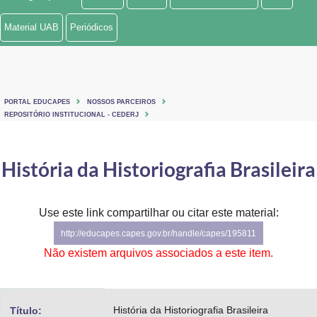
Ministério de Minas e Energia
Material UAB
Periódicos
Ministério da Ciência, Tecnologia, Inovações e Comunicações
Ministério do Meio Ambiente
PORTAL EDUCAPES
NOSSOS PARCEIROS
Ministério do Turismo
REPOSITÓRIO INSTITUCIONAL - CEDERJ
Ministério do Desenvolvimento Regional
História da Historiografia Brasileira
Controladoria-Geral da União
Ministério da Mulher, da Família e dos Direitos Humanos
Use este link compartilhar ou citar este material:
http://educapes.capes.gov.br/handle/capes/195811
Secretaria-Geral
Não existem arquivos associados a este item.
Secretaria de Governo
Gabinete de Segurança Institucional
História da Historiografia Brasileira
Título: