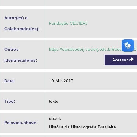
Advocacia-Geral da União
Autor(es) e
Banco Central do Brasil
Fundação CECIERJ
Colaborador(es):
Planalto
Outros
https://canalcederj.cecierj.edu.br/recurso/16
Acessar
identificadores:
Data:
19-Abr-2017
Tipo:
texto
ebook
Palavras-chave:
História da Historiografia Brasileira