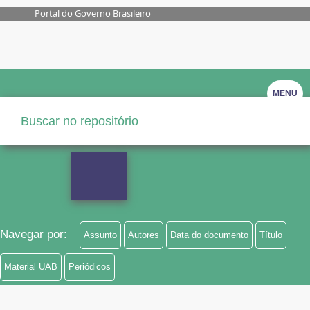
Portal do Governo Brasileiro
MENU
Navegar por:
Assunto
Autores
Data do documento
Título
Material UAB
Periódicos