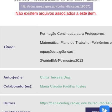
Advocacia-Geral da União
http://educapes.capes.gov.br/handle/capes/195671
Não existem arquivos associados a este item.
Banco Central do Brasil
Planalto
Formação Continuada para Professores:
Matemática: Plano de Trabalho: Polinômios e
Título:
equações algébricas -
3ªsérieEM/4ºbimestre/2013
Autor(es) e
Cíntia Teixeira Dias
Colaborador(es):
Maria Cláudia Padilha Tostes
Outros
https://canalcederj.cecierj.edu.br/recurso/14
Acessar