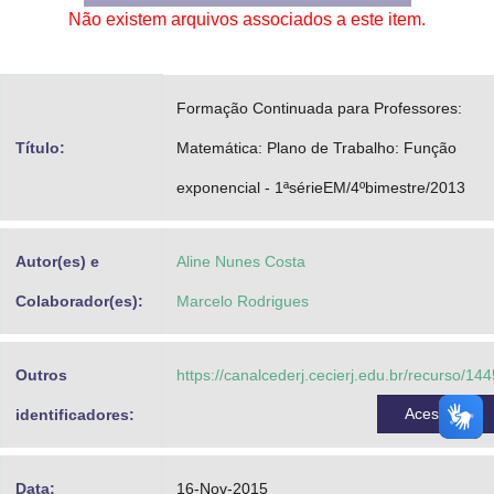
Não existem arquivos associados a este item.
Advocacia-Geral da União
Banco Central do Brasil
Formação Continuada para Professores:
Planalto
Título:
Matemática: Plano de Trabalho: Função
exponencial - 1ªsérieEM/4ºbimestre/2013
Autor(es) e
Aline Nunes Costa
Colaborador(es):
Marcelo Rodrigues
Outros
https://canalcederj.cecierj.edu.br/recurso/14
Acessar
identificadores:
Data:
16-Nov-2015