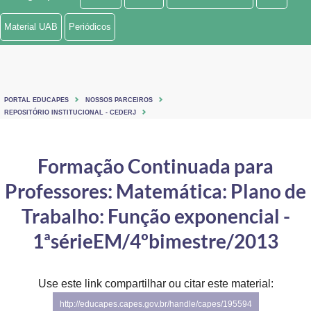
Ministério de Minas e Energia
Material UAB
Periódicos
Ministério da Ciência, Tecnologia, Inovações e Comunicações
Ministério do Meio Ambiente
PORTAL EDUCAPES
NOSSOS PARCEIROS
Ministério do Turismo
REPOSITÓRIO INSTITUCIONAL - CEDERJ
Ministério do Desenvolvimento Regional
Formação Continuada para
Controladoria-Geral da União
Professores: Matemática: Plano de
Ministério da Mulher, da Família e dos Direitos Humanos
Trabalho: Função exponencial -
Secretaria-Geral
1ªsérieEM/4ºbimestre/2013
Secretaria de Governo
Use este link compartilhar ou citar este material:
Gabinete de Segurança Institucional
http://educapes.capes.gov.br/handle/capes/195594