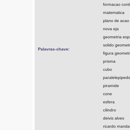
formacao cont
matematica
plano de acao
nova eja
geometria esp
solido geometr
Palavras-chave: 
figura geometr
prisma
cubo
paralelepiped
piramide
cone
esfera
cilindro
deivis alves
ricardo manda