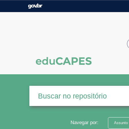
Casa Civil
Ministério da Justiça e
Segurança Pública
Ministério da Agricultura,
Ministério da Educação
Pecuária e Abastecimento
Ministério do Meio Ambiente
Ministério do Turismo
Secretaria de Governo
Gabinete de Segurança
Institucional
Navegar por:
Assunto