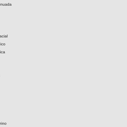
inuada
acial
ico
ica
o
rino