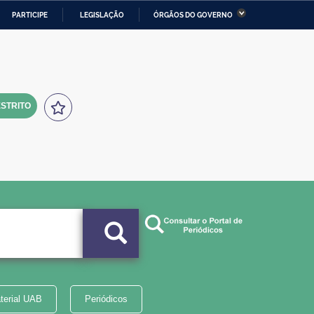
PARTICIPE
LEGISLAÇÃO
ÓRGÃOS DO GOVERNO
stério da Economia
Ministério da Infraestrutura
stério de Minas e Energia
Ministério da Ciência,
Tecnologia, Inovações e
Comunicações
STRITO
tério da Mulher, da Família
Secretaria-Geral
s Direitos Humanos
lto
terial UAB
Periódicos