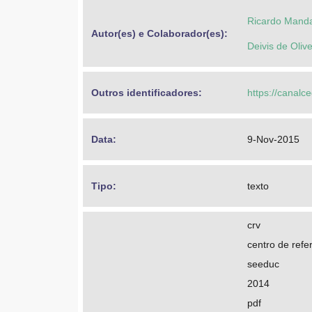
Ricardo Manda
Autor(es) e Colaborador(es): 
Deivis de Olive
Outros identificadores: 
https://canalc
Data: 
9-Nov-2015
Tipo: 
texto
crv
centro de refer
seeduc
2014
pdf