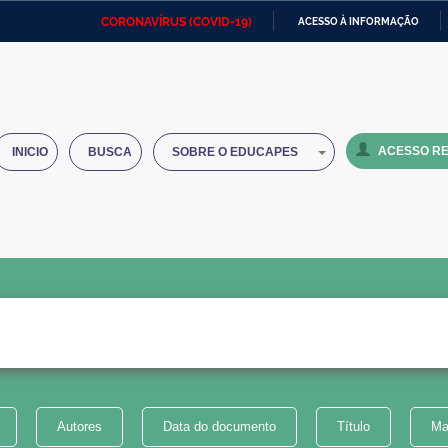
CORONAVÍRUS (COVID-19)
ACESSO À INFORMAÇÃO
Ministério da Defesa
Ministério das Relações
Mini
IR
Exteriores
PARA
O
Ministério da Cidadania
Ministério da Saúde
Mini
CONTEÚDO
ACESSO RE
INICIO
BUSCA
SOBRE O EDUCAPES
Ministério do Desenvolvimento
Controladoria-Geral da União
Minis
Regional
e do
Advocacia-Geral da União
Banco Central do Brasil
Plana
Autores
Data do documento
Título
Ma