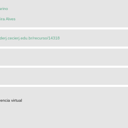
rino
ira Alves
ederj.cecierj.edu.br/recurso/14318
encia virtual