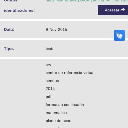
Outros
https://canalcederj.cecierj.edu.br/recurso/14
Acessar
identificadores:
Data:
9-Nov-2015
Tipo:
texto
crv
centro de referencia virtual
seeduc
2014
pdf
formacao continuada
matematica
plano de acao