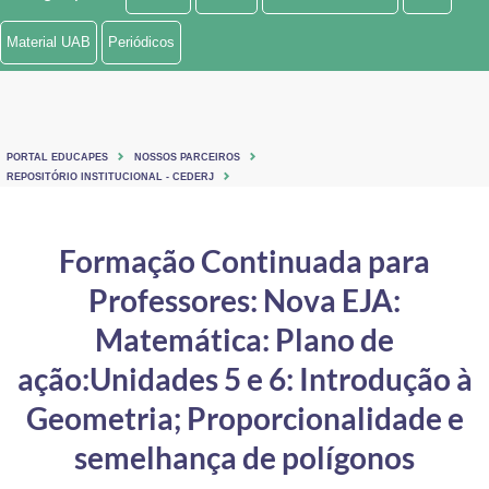
Ministério de Minas e Energia
Material UAB
Periódicos
Ministério da Ciência, Tecnologia, Inovações e Comunicações
Ministério do Meio Ambiente
PORTAL EDUCAPES
NOSSOS PARCEIROS
Ministério do Turismo
REPOSITÓRIO INSTITUCIONAL - CEDERJ
Ministério do Desenvolvimento Regional
Formação Continuada para
Controladoria-Geral da União
Professores: Nova EJA:
Ministério da Mulher, da Família e dos Direitos Humanos
Matemática: Plano de
Secretaria-Geral
ação:Unidades 5 e 6: Introdução à
Geometria; Proporcionalidade e
Secretaria de Governo
semelhança de polígonos
Gabinete de Segurança Institucional