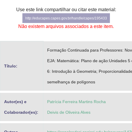
Advocacia-Geral da União
Use este link compartilhar ou citar este material:
http://educapes.capes.gov.br/handle/capes/195433
Banco Central do Brasil
Não existem arquivos associados a este item.
Planalto
Formação Continuada para Professores: No
EJA: Matemática: Plano de ação:Unidades 5 
Título:
6: Introdução à Geometria; Proporcionalidad
semelhança de polígonos
Autor(es) e
Patrícia Ferreira Martins Rocha
Colaborador(es):
Deivis de Oliveira Alves