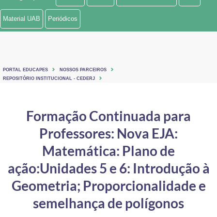
Ministério de Minas e Energia
Material UAB
Periódicos
Ministério da Ciência, Tecnologia, Inovações e Comunicações
Ministério do Meio Ambiente
PORTAL EDUCAPES
NOSSOS PARCEIROS
Ministério do Turismo
REPOSITÓRIO INSTITUCIONAL - CEDERJ
Ministério do Desenvolvimento Regional
Formação Continuada para
Controladoria-Geral da União
Professores: Nova EJA:
Ministério da Mulher, da Família e dos Direitos Humanos
Matemática: Plano de
Secretaria-Geral
ação:Unidades 5 e 6: Introdução à
Geometria; Proporcionalidade e
Secretaria de Governo
semelhança de polígonos
Gabinete de Segurança Institucional