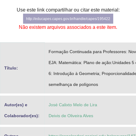
Advocacia-Geral da União
Use este link compartilhar ou citar este material:
http://educapes.capes.gov.br/handle/capes/195422
Banco Central do Brasil
Não existem arquivos associados a este item.
Planalto
Formação Continuada para Professores: No
EJA: Matemática: Plano de ação:Unidades 5 
Título:
6: Introdução à Geometria; Proporcionalidad
semelhança de polígonos
Autor(es) e
José Calixto Melo de Lira
Colaborador(es):
Deivis de Oliveira Alves