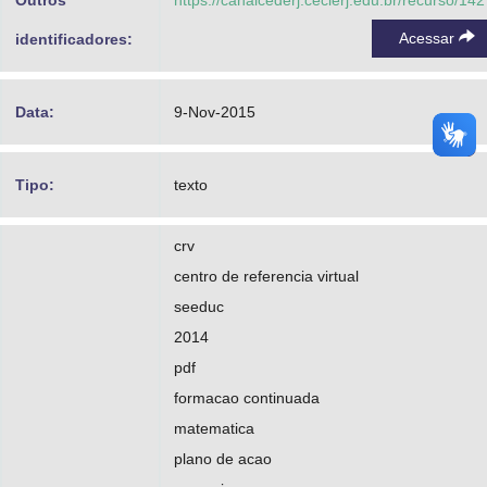
Outros
https://canalcederj.cecierj.edu.br/recurso/14
Acessar
identificadores:
Data:
9-Nov-2015
Tipo:
texto
crv
centro de referencia virtual
seeduc
2014
pdf
formacao continuada
matematica
plano de acao