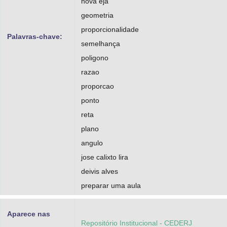
nova eja
geometria
proporcionalidade
Palavras-chave:
semelhança
poligono
razao
proporcao
ponto
reta
plano
angulo
jose calixto lira
deivis alves
preparar uma aula
Aparece nas
Repositório Institucional - CEDERJ