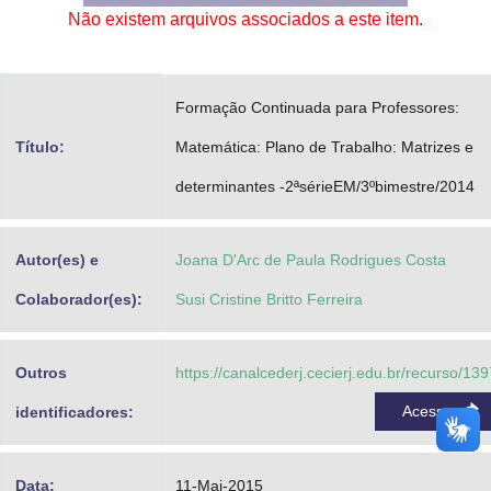
Não existem arquivos associados a este item.
Advocacia-Geral da União
Banco Central do Brasil
Formação Continuada para Professores:
Planalto
Título:
Matemática: Plano de Trabalho: Matrizes e
determinantes -2ªsérieEM/3ºbimestre/2014
Autor(es) e
Joana D'Arc de Paula Rodrigues Costa
Colaborador(es):
Susi Cristine Britto Ferreira
Outros
https://canalcederj.cecierj.edu.br/recurso/13
Acessar
identificadores:
Data:
11-Mai-2015