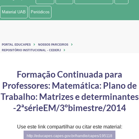
Ministério de Minas e Energia
Material UAB
Periódicos
Ministério da Ciência, Tecnologia, Inovações e Comunicações
Ministério do Meio Ambiente
PORTAL EDUCAPES
NOSSOS PARCEIROS
Ministério do Turismo
REPOSITÓRIO INSTITUCIONAL - CEDERJ
Ministério do Desenvolvimento Regional
Formação Continuada para
Controladoria-Geral da União
Professores: Matemática: Plano de
Ministério da Mulher, da Família e dos Direitos Humanos
Trabalho: Matrizes e determinantes
Secretaria-Geral
-2ªsérieEM/3ºbimestre/2014
Secretaria de Governo
Use este link compartilhar ou citar este material:
Gabinete de Segurança Institucional
http://educapes.capes.gov.br/handle/capes/195118