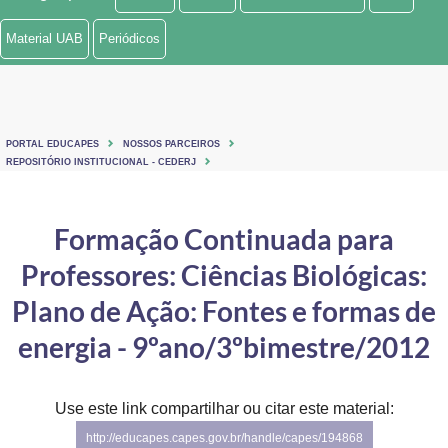
Ministério de Minas e Energia
Material UAB
Periódicos
Ministério da Ciência, Tecnologia, Inovações e Comunicações
Ministério do Meio Ambiente
PORTAL EDUCAPES
NOSSOS PARCEIROS
Ministério do Turismo
REPOSITÓRIO INSTITUCIONAL - CEDERJ
Ministério do Desenvolvimento Regional
Formação Continuada para
Controladoria-Geral da União
Professores: Ciências Biológicas:
Ministério da Mulher, da Família e dos Direitos Humanos
Plano de Ação: Fontes e formas de
Secretaria-Geral
energia - 9ºano/3ºbimestre/2012
Secretaria de Governo
Use este link compartilhar ou citar este material:
Gabinete de Segurança Institucional
http://educapes.capes.gov.br/handle/capes/194868