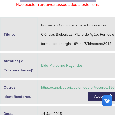
Não existem arquivos associados a este item.
Advocacia-Geral da União
Banco Central do Brasil
Formação Continuada para Professores:
Planalto
Título:
Ciências Biológicas: Plano de Ação: Fontes e
formas de energia - 9ºano/3ºbimestre/2012
Autor(es) e
Eldo Marcelino Fagundes
Colaborador(es):
Outros
https://canalcederj.cecierj.edu.br/recurso/13
Acessar
identificadores:
Data:
14-Jan-2015