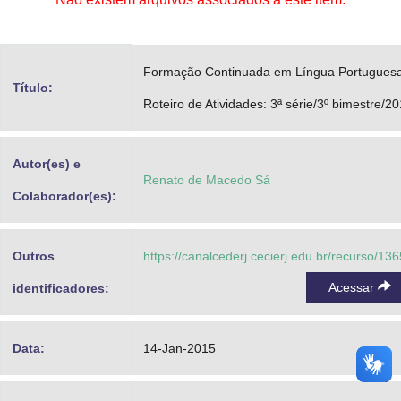
Advocacia-Geral da União
Banco Central do Brasil
Formação Continuada em Língua Portuguesa
Título:
Planalto
Roteiro de Atividades: 3ª série/3º bimestre/2
Autor(es) e
Renato de Macedo Sá
Colaborador(es):
Outros
https://canalcederj.cecierj.edu.br/recurso/13
Acessar
identificadores:
Data:
14-Jan-2015