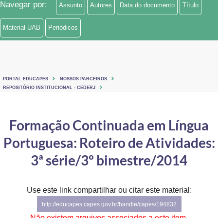
Navegar por:
Assunto
Autores
Data do documento
Título
Ministério de Minas e Energia
Material UAB
Periódicos
Ministério da Ciência, Tecnologia, Inovações e Comunicações
Ministério do Meio Ambiente
Ministério do Turismo
PORTAL EDUCAPES
NOSSOS PARCEIROS
REPOSITÓRIO INSTITUCIONAL - CEDERJ
Ministério do Desenvolvimento Regional
Formação Continuada em Língua
Controladoria-Geral da União
Portuguesa: Roteiro de Atividades:
Ministério da Mulher, da Família e dos Direitos Humanos
3ª série/3º bimestre/2014
Secretaria-Geral
Secretaria de Governo
Use este link compartilhar ou citar este material:
http://educapes.capes.gov.br/handle/capes/194832
Gabinete de Segurança Institucional
Não existem arquivos associados a este item.