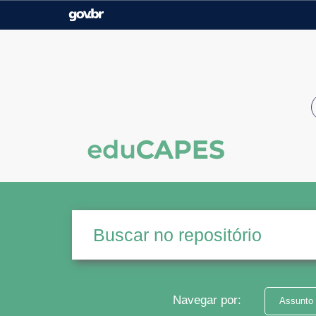
Casa Civil
Ministério da Justiça e
Segurança Pública
Ministério da Agricultura,
Ministério da Educação
Pecuária e Abastecimento
Ministério do Meio Ambiente
Ministério do Turismo
Secretaria de Governo
Gabinete de Segurança
Institucional
Navegar por:
Assunto