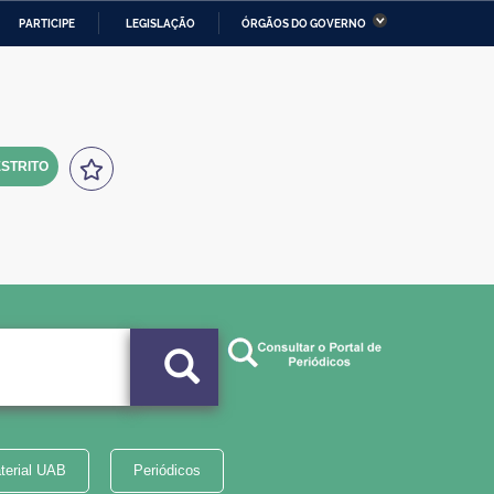
PARTICIPE
LEGISLAÇÃO
ÓRGÃOS DO GOVERNO
stério da Economia
Ministério da Infraestrutura
stério de Minas e Energia
Ministério da Ciência,
Tecnologia, Inovações e
Comunicações
STRITO
tério da Mulher, da Família
Secretaria-Geral
s Direitos Humanos
lto
terial UAB
Periódicos