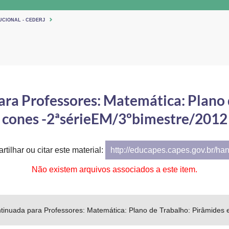
UCIONAL - CEDERJ
a Professores: Matemática: Plano 
cones -2ªsérieEM/3ºbimestre/2012
tilhar ou citar este material:
http://educapes.capes.gov.br/ha
Não existem arquivos associados a este item.
inuada para Professores: Matemática: Plano de Trabalho: Pirâmides 