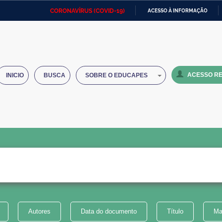
CORONAVÍRUS (COVID-19)
ACESSO À INFORMAÇÃO
Ministério da Defesa
Ministério das Relações
Mini
IR
Exteriores
PARA
O
Ministério da Cidadania
Ministério da Saúde
Mini
CONTEÚDO
ACESSO RE
INICIO
BUSCA
SOBRE O EDUCAPES
Ministério do Desenvolvimento
Controladoria-Geral da União
Minis
Regional
e do
Advocacia-Geral da União
Banco Central do Brasil
Plana
Autores
Data do documento
Título
Ma