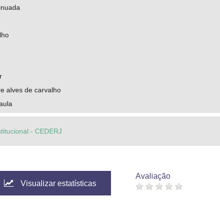
inuada
lho
r
e alves de carvalho
aula
stitucional - CEDERJ
Avaliação
Visualizar estatísticas