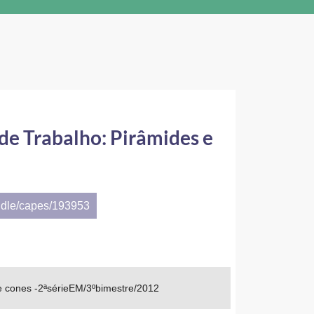
de Trabalho: Pirâmides e
ndle/capes/193953
e cones -2ªsérieEM/3ºbimestre/2012