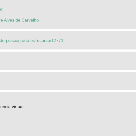
ar
re Alves de Carvalho
ederj.cecierj.edu.br/recurso/12771
encia virtual