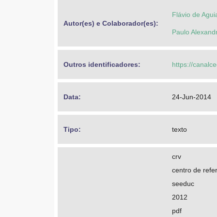
Flávio de Agui
Autor(es) e Colaborador(es): 
Paulo Alexand
Outros identificadores: 
https://canalc
Data: 
24-Jun-2014
Tipo: 
texto
crv
centro de refer
seeduc
2012
pdf