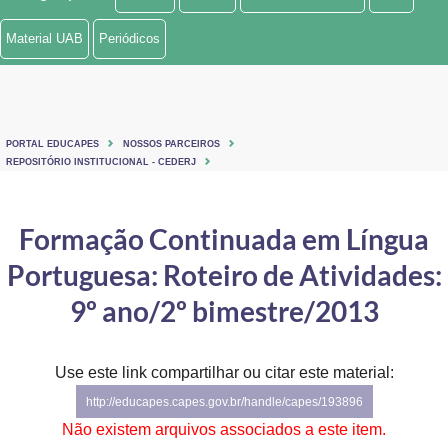
Ministério de Minas e Energia
Material UAB
Periódicos
Ministério da Ciência, Tecnologia, Inovações e Comunicações
Ministério do Meio Ambiente
PORTAL EDUCAPES
NOSSOS PARCEIROS
Ministério do Turismo
REPOSITÓRIO INSTITUCIONAL - CEDERJ
Ministério do Desenvolvimento Regional
Formação Continuada em Língua
Controladoria-Geral da União
Portuguesa: Roteiro de Atividades:
Ministério da Mulher, da Família e dos Direitos Humanos
9º ano/2º bimestre/2013
Secretaria-Geral
Use este link compartilhar ou citar este material:
Secretaria de Governo
http://educapes.capes.gov.br/handle/capes/193896
Gabinete de Segurança Institucional
Não existem arquivos associados a este item.