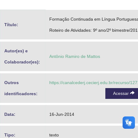
Advocacia-Geral da União
Formação Continuada em Língua Portuguesa
Banco Central do Brasil
Título:
Roteiro de Atividades: 9º ano/2º bimestre/20
Planalto
Autor(es) e
Antônio Ramiro de Mattos
Colaborador(es):
Outros
https://canalcederj.cecierj.edu.br/recurso/12
Acessar
identificadores:
Data:
16-Jun-2014
Tipo:
texto