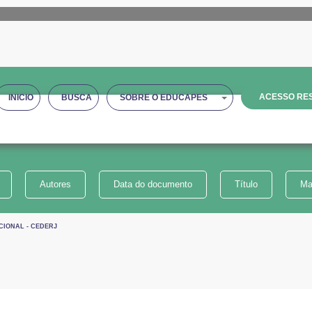
ACESSO RES
INICIO
BUSCA
SOBRE O EDUCAPES
Autores
Data do documento
Título
Ma
CIONAL - CEDERJ