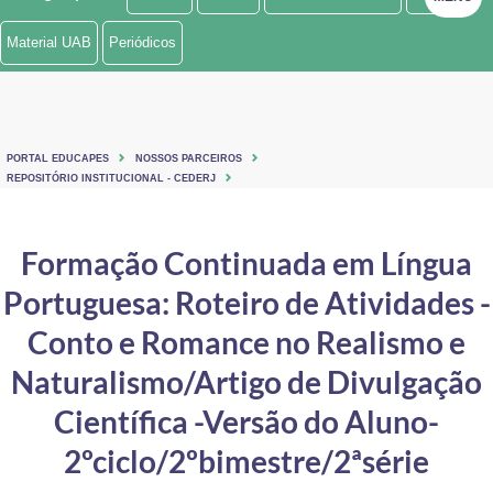
Ministério de Minas e Energia
Material UAB
Periódicos
Ministério da Ciência, Tecnologia, Inovações e Comunicações
Ministério do Meio Ambiente
PORTAL EDUCAPES
NOSSOS PARCEIROS
Ministério do Turismo
REPOSITÓRIO INSTITUCIONAL - CEDERJ
Ministério do Desenvolvimento Regional
Formação Continuada em Língua
Controladoria-Geral da União
Portuguesa: Roteiro de Atividades -
Ministério da Mulher, da Família e dos Direitos Humanos
Conto e Romance no Realismo e
Secretaria-Geral
Naturalismo/Artigo de Divulgação
Científica -Versão do Aluno-
Secretaria de Governo
2ºciclo/2ºbimestre/2ªsérie
Gabinete de Segurança Institucional