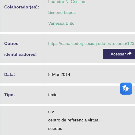
Leandro N. Cristino
Colaborador(es):
Simone Lopes
Vanessa Brito
Outros
https://canalcederj.cecierj.edu.br/recurso/12
Acessar
identificadores:
Data:
8-Mai-2014
Tipo:
texto
crv
centro de referencia virtual
seeduc