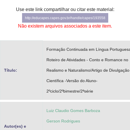
Advocacia-Geral da União
Use este link compartilhar ou citar este material:
http://educapes.capes.gov.br/handle/capes/193558
Banco Central do Brasil
Não existem arquivos associados a este item.
Planalto
Formação Continuada em Língua Portuguesa
Roteiro de Atividades - Conto e Romance no
Título:
Realismo e Naturalismo/Artigo de Divulgação
Científica -Versão do Aluno-
2ºciclo/2ºbimestre/2ªsérie
Luiz Claudio Gomes Barboza
Gerson Rodrigues
Autor(es) e