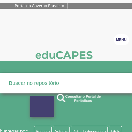
Portal do Governo Brasileiro
MENU
Navegar por:
Assunto
Autores
Data do documento
Título