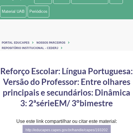
Ministério de Minas e Energia
Material UAB
Periódicos
Ministério da Ciência, Tecnologia, Inovações e Comunicações
Ministério do Meio Ambiente
PORTAL EDUCAPES
NOSSOS PARCEIROS
Ministério do Turismo
REPOSITÓRIO INSTITUCIONAL - CEDERJ
Ministério do Desenvolvimento Regional
Reforço Escolar: Língua Portuguesa:
Controladoria-Geral da União
Versão do Professor: Entre olhares
Ministério da Mulher, da Família e dos Direitos Humanos
principais e secundários: Dinâmica
Secretaria-Geral
3: 2ªsérieEM/ 3ºbimestre
Secretaria de Governo
Use este link compartilhar ou citar este material:
Gabinete de Segurança Institucional
http://educapes.capes.gov.br/handle/capes/193202