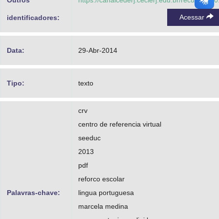
Outros
https://canalcederj.cecierj.edu.br/recurso/12
Acessar
identificadores:
Data:
29-Abr-2014
Tipo:
texto
crv
centro de referencia virtual
seeduc
2013
pdf
reforco escolar
Palavras-chave:
lingua portuguesa
marcela medina