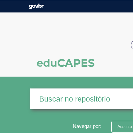
Casa Civil
Ministério da Justiça e
Segurança Pública
Ministério da Agricultura,
Ministério da Educação
Pecuária e Abastecimento
Ministério do Meio Ambiente
Ministério do Turismo
Secretaria de Governo
Gabinete de Segurança
Institucional
Navegar por:
Assunto