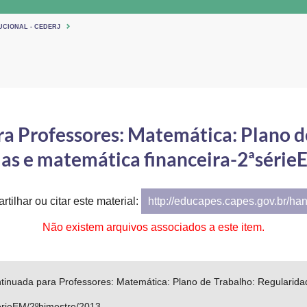
UCIONAL - CEDERJ
 Professores: Matemática: Plano d
ias e matemática financeira-2ªséri
tilhar ou citar este material:
http://educapes.capes.gov.br/ha
Não existem arquivos associados a este item.
inuada para Professores: Matemática: Plano de Trabalho: Regularida
sérieEM/2ºbimestre/2013