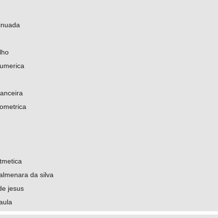
inuada
lho
numerica
nanceira
ometrica
tmetica
 almenara da silva
de jesus
aula