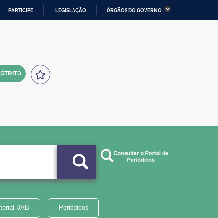
PARTICIPE
LEGISLAÇÃO
ÓRGÃOS DO GOVERNO
stério da Economia
Ministério da Infraestrutura
stério de Minas e Energia
Ministério da Ciência,
Tecnologia, Inovações e
Comunicações
STRITO
tério da Mulher, da Família
Secretaria-Geral
s Direitos Humanos
lto
terial UAB
Periódicos