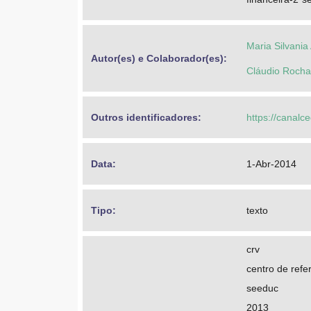
Maria Silvania
Autor(es) e Colaborador(es): 
Cláudio Rocha
Outros identificadores: 
https://canalc
Data: 
1-Abr-2014
Tipo: 
texto
crv
centro de refer
seeduc
2013