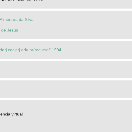
 Almenara da Silva
 de Jesus
ederj.cecierj.edu.br/recurso/11994
encia virtual