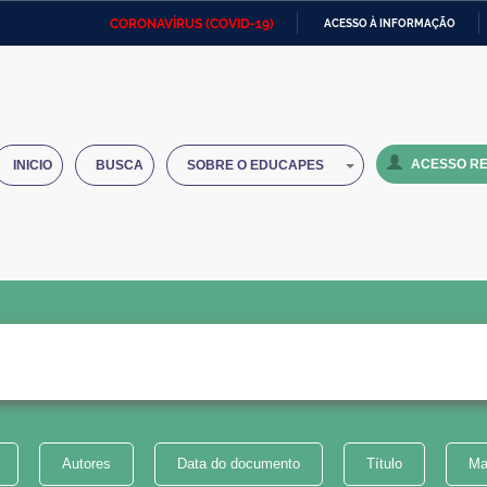
CORONAVÍRUS (COVID-19)
ACESSO À INFORMAÇÃO
Ministério da Defesa
Ministério das Relações
Mini
IR
Exteriores
PARA
O
Ministério da Cidadania
Ministério da Saúde
Mini
CONTEÚDO
ACESSO RE
INICIO
BUSCA
SOBRE O EDUCAPES
Ministério do Desenvolvimento
Controladoria-Geral da União
Minis
Regional
e do
Advocacia-Geral da União
Banco Central do Brasil
Plana
Autores
Data do documento
Título
Ma