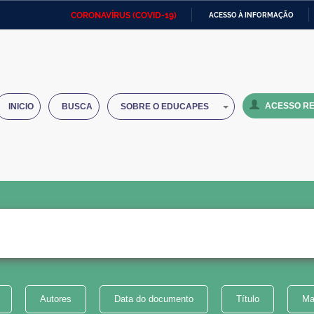
CORONAVÍRUS (COVID-19)
ACESSO À INFORMAÇÃO
Ministério da Defesa
Ministério das Relações
Mini
IR
Exteriores
PARA
O
Ministério da Cidadania
Ministério da Saúde
Mini
CONTEÚDO
ACESSO RE
INICIO
BUSCA
SOBRE O EDUCAPES
Ministério do Desenvolvimento
Controladoria-Geral da União
Minis
Regional
e do
Advocacia-Geral da União
Banco Central do Brasil
Plana
Autores
Data do documento
Título
Ma