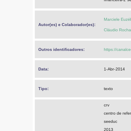
Marciele Euzé
Autor(es) e Colaborador(es): 
Cláudio Rocha
Outros identificadores: 
https://canalc
Data: 
1-Abr-2014
Tipo: 
texto
crv
centro de refer
seeduc
2013