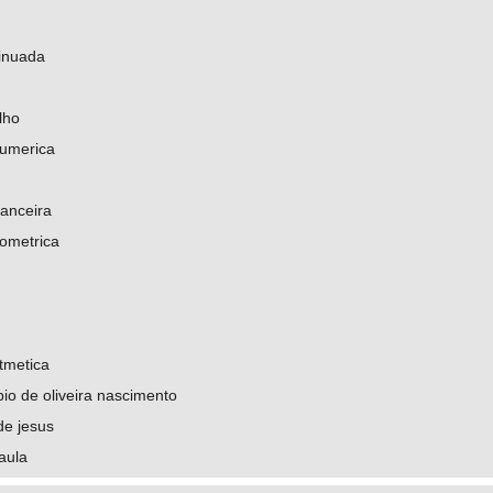
inuada
lho
numerica
nanceira
ometrica
tmetica
io de oliveira nascimento
de jesus
aula