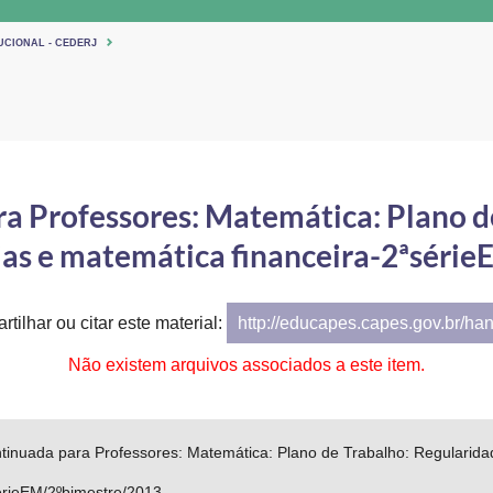
UCIONAL - CEDERJ
 Professores: Matemática: Plano d
ias e matemática financeira-2ªséri
tilhar ou citar este material:
http://educapes.capes.gov.br/ha
Não existem arquivos associados a este item.
inuada para Professores: Matemática: Plano de Trabalho: Regularida
sérieEM/2ºbimestre/2013