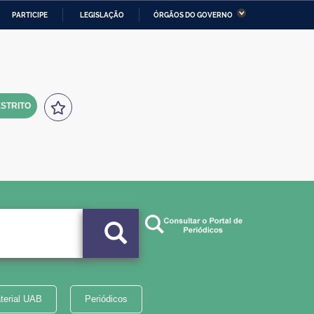
PARTICIPE
LEGISLAÇÃO
ÓRGÃOS DO GOVERNO
stério da Economia
Ministério da Infraestrutura
stério de Minas e Energia
Ministério da Ciência,
Tecnologia, Inovações e
Comunicações
STRITO
tério da Mulher, da Família
Secretaria-Geral
s Direitos Humanos
lto
terial UAB
Periódicos