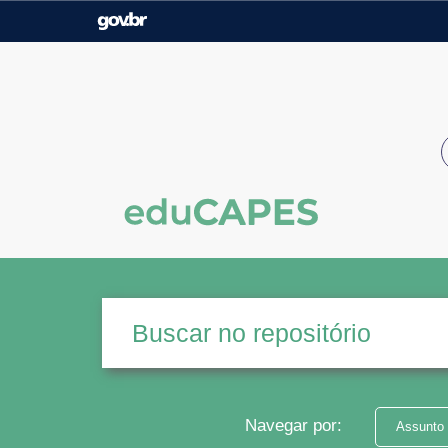
Casa Civil
Ministério da Justiça e
Segurança Pública
Ministério da Agricultura,
Ministério da Educação
Pecuária e Abastecimento
Ministério do Meio Ambiente
Ministério do Turismo
Secretaria de Governo
Gabinete de Segurança
Institucional
Navegar por:
Assunto