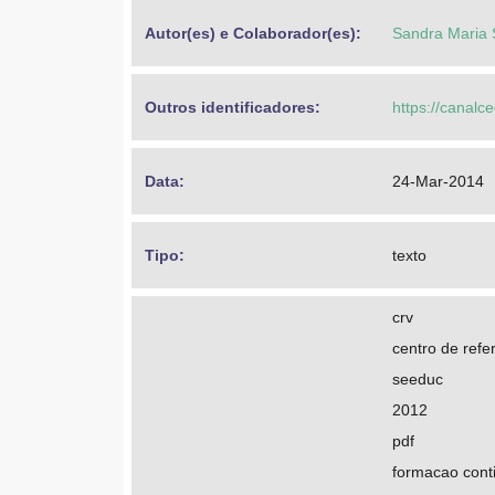
Autor(es) e Colaborador(es): 
Sandra Maria
Outros identificadores: 
https://canalc
Data: 
24-Mar-2014
Tipo: 
texto
crv
centro de refer
seeduc
2012
pdf
formacao cont