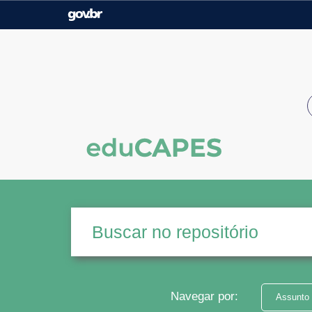
Casa Civil
Ministério da Justiça e
Segurança Pública
Ministério da Agricultura,
Ministério da Educação
Pecuária e Abastecimento
Ministério do Meio Ambiente
Ministério do Turismo
Secretaria de Governo
Gabinete de Segurança
Institucional
Navegar por:
Assunto