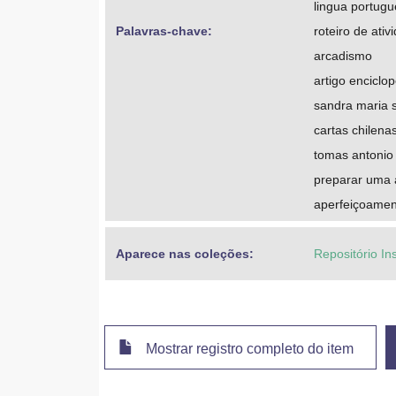
lingua portug
Palavras-chave: 
roteiro de ativ
arcadismo
artigo enciclo
sandra maria 
cartas chilena
tomas antonio
preparar uma 
aperfeiçoament
Aparece nas coleções:
Repositório In
Mostrar registro completo do item