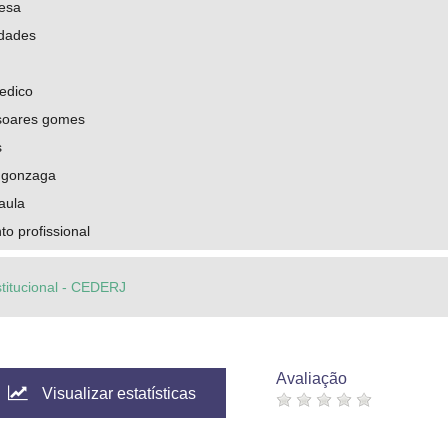
uesa
idades
pedico
soares gomes
s
 gonzaga
aula
o profissional
stitucional - CEDERJ
Avaliação
Visualizar estatísticas