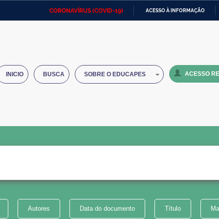
CORONAVÍRUS (COVID-19)
ACESSO À INFORMAÇÃO
Ministério da Defesa
Ministério das Relações
Mini
IR
Exteriores
PARA
O
Ministério da Cidadania
Ministério da Saúde
Mini
CONTEÚDO
ACESSO RE
INICIO
BUSCA
SOBRE O EDUCAPES
Ministério do Desenvolvimento
Controladoria-Geral da União
Minis
Regional
e do
Advocacia-Geral da União
Banco Central do Brasil
Plana
Autores
Data do documento
Título
Ma