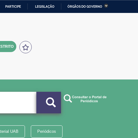
PARTICIPE
LEGISLAÇÃO
ÓRGÃOS DO GOVERNO
stério da Economia
Ministério da Infraestrutura
stério de Minas e Energia
Ministério da Ciência,
Tecnologia, Inovações e
Comunicações
STRITO
tério da Mulher, da Família
Secretaria-Geral
s Direitos Humanos
lto
terial UAB
Periódicos