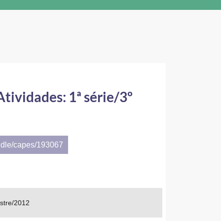
ividades: 1ª série/3º
ndle/capes/193067
stre/2012