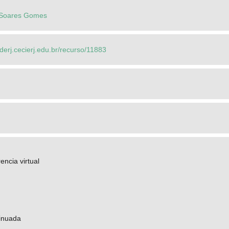
 Soares Gomes
ederj.cecierj.edu.br/recurso/11883
encia virtual
inuada