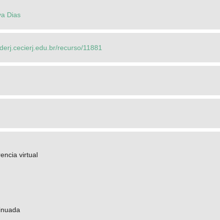
va Dias
ederj.cecierj.edu.br/recurso/11881
encia virtual
inuada