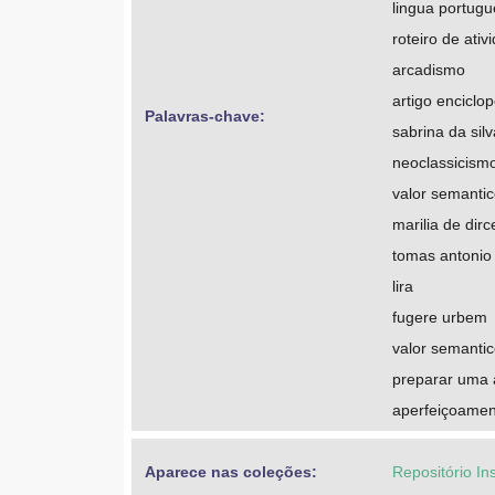
lingua portug
roteiro de ativ
arcadismo
artigo enciclo
Palavras-chave: 
sabrina da silv
neoclassicism
valor semanti
marilia de dirc
tomas antonio
lira
fugere urbem
valor semanti
preparar uma 
aperfeiçoament
Aparece nas coleções:
Repositório In