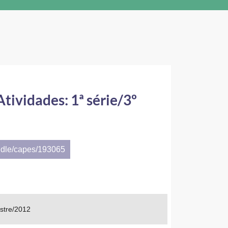
ividades: 1ª série/3º
ndle/capes/193065
stre/2012