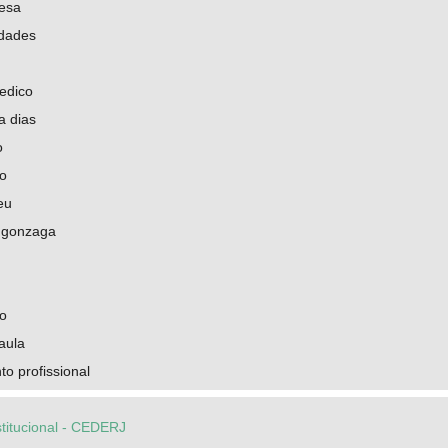
uesa
idades
pedico
a dias
o
co
eu
 gonzaga
co
aula
o profissional
stitucional - CEDERJ