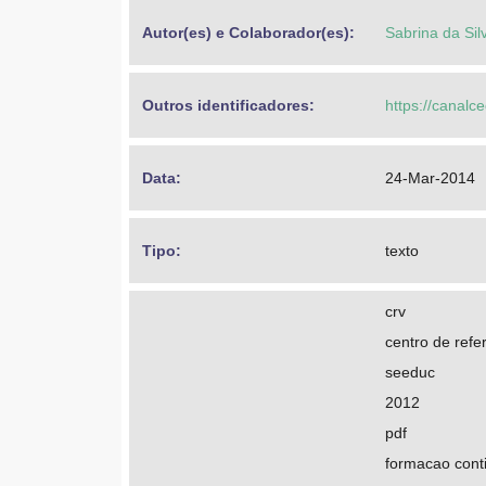
Autor(es) e Colaborador(es): 
Sabrina da Sil
Outros identificadores: 
https://canalc
Data: 
24-Mar-2014
Tipo: 
texto
crv
centro de refer
seeduc
2012
pdf
formacao cont