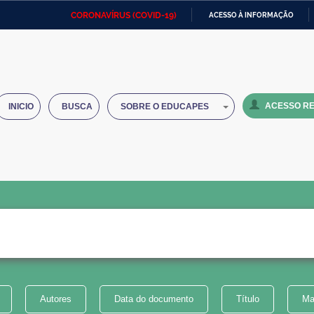
CORONAVÍRUS (COVID-19)
ACESSO À INFORMAÇÃO
Ministério da Defesa
Ministério das Relações
Mini
IR
Exteriores
PARA
O
Ministério da Cidadania
Ministério da Saúde
Mini
CONTEÚDO
ACESSO RE
INICIO
BUSCA
SOBRE O EDUCAPES
Ministério do Desenvolvimento
Controladoria-Geral da União
Minis
Regional
e do
Advocacia-Geral da União
Banco Central do Brasil
Plana
Autores
Data do documento
Título
Ma