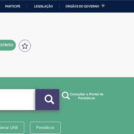
PARTICIPE
LEGISLAÇÃO
ÓRGÃOS DO GOVERNO
stério da Economia
Ministério da Infraestrutura
stério de Minas e Energia
Ministério da Ciência,
Tecnologia, Inovações e
Comunicações
STRITO
tério da Mulher, da Família
Secretaria-Geral
s Direitos Humanos
lto
terial UAB
Periódicos