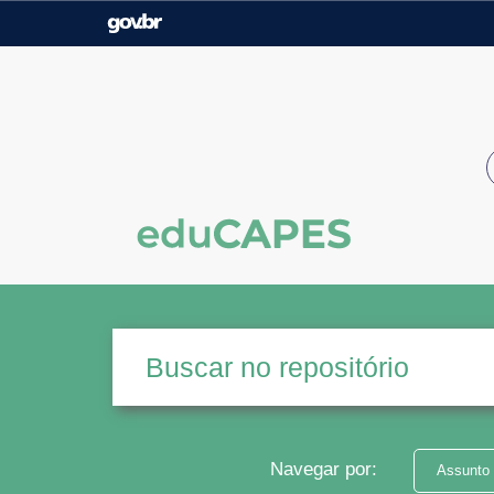
Casa Civil
Ministério da Justiça e
Segurança Pública
Ministério da Agricultura,
Ministério da Educação
Pecuária e Abastecimento
Ministério do Meio Ambiente
Ministério do Turismo
Secretaria de Governo
Gabinete de Segurança
Institucional
Navegar por:
Assunto